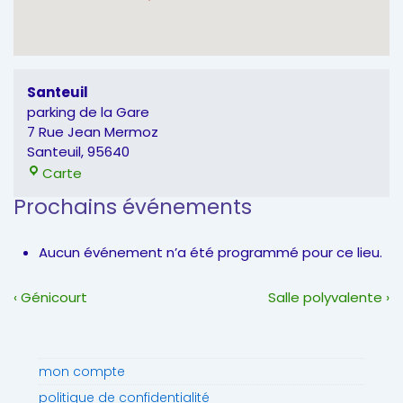
Santeuil
parking de la Gare
7 Rue Jean Mermoz
Santeuil
,
95640
Santeuil
Carte
Prochains événements
Aucun événement n’a été programmé pour ce lieu.
Navigation
Previous
Next
‹ Génicourt
Salle polyvalente ›
de
Post
Post
l’article
is
is
mon compte
politique de confidentialité