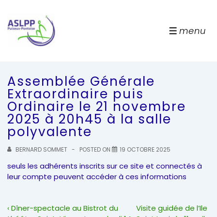
↓
passer
au
menu
menu
contenu
principal
Assemblée Générale
Extraordinaire puis
Ordinaire le 21 novembre
2025 à 20h45 à la salle
polyvalente
BERNARD SOMMET
POSTED ON
19 OCTOBRE 2025
seuls les adhérents inscrits sur ce site et connectés à
leur compte peuvent accéder à ces informations
Navigation
Previous
Next
‹ Dîner-spectacle au Bistrot du
Visite guidée de l’Ile