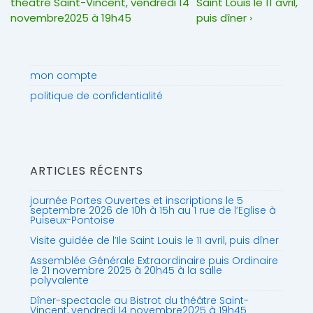
de
Post
Post
théâtre Saint-Vincent, vendredi 14
Saint Louis le 11 avril,
l’article
is
is
novembre2025 à 19h45
puis dîner ›
mon compte
politique de confidentialité
ARTICLES RÉCENTS
journée Portes Ouvertes et inscriptions le 5
septembre 2026 de 10h à 15h au 1 rue de l’Eglise à
Puiseux-Pontoise
Visite guidée de l’Ile Saint Louis le 11 avril, puis dîner
Assemblée Générale Extraordinaire puis Ordinaire
le 21 novembre 2025 à 20h45 à la salle
polyvalente
Dîner-spectacle au Bistrot du théâtre Saint-
Vincent, vendredi 14 novembre2025 à 19h45