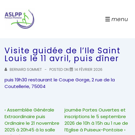
↓
passer
au
menu
menu
contenu
principal
Visite guidée de l’Ile Saint
Louis le 11 avril, puis dîner
BERNARD SOMMET
POSTED ON
14 FÉVRIER 2026
puis 19h30 restaurant le Coupe Gorge, 2 rue de la
Coutellerie, 75004
Navigation
Previous
Next
‹ Assemblée Générale
journée Portes Ouvertes et
de
Post
Post
Extraordinaire puis
inscriptions le 5 septembre
l’article
is
is
Ordinaire le 21 novembre
2026 de 10h à 15h au 1 rue de
2025 à 20h45 à la salle
l’Eglise à Puiseux-Pontoise ›