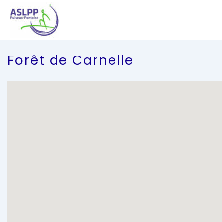
↓
passer
au
contenu
principal
Forêt de Carnelle