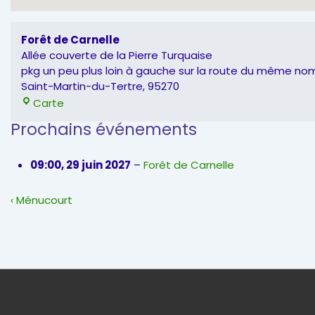
Forêt de Carnelle
Allée couverte de la Pierre Turquaise
pkg un peu plus loin à gauche sur la route du même no
Saint-Martin-du-Tertre
,
95270
Forêt
Carte
de
Prochains événements
Carnelle
09:00,
29 juin 2027
–
Forêt de Carnelle
Navigation
Previous
‹ Ménucourt
de
Post
l’article
is