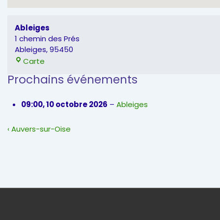
Ableiges
1 chemin des Prés
Ableiges
,
95450
Ableiges
Carte
Prochains événements
09:00,
10 octobre 2026
–
Ableiges
Navigation
Previous
‹ Auvers-sur-Oise
de
Post
l’article
is