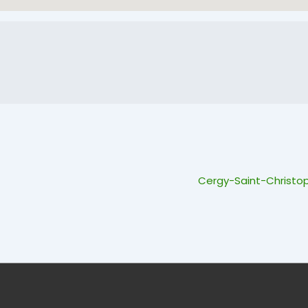
Next
Cergy-Saint-Christop
Post
is