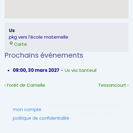
Us
pkg vers l'école maternelle
Us
Carte
Prochains événements
09:00,
30 mars 2027
–
Us via Santeuil
Navigation
Previous
Next
‹ Forêt de Carnelle
Tessancourt ›
de
Post
Post
l’article
is
is
mon compte
politique de confidentialité