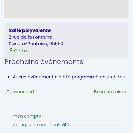
Salle polyvalente
2 rue de la Fontaine
Puiseux-Pontoise
,
95650
Salle
Carte
polyvalente
Prochains événements
Aucun événement n’a été programmé pour ce lieu.
Navigation
Previous
Next
‹ Tessancourt
Base de Loisirs ›
de
Post
Post
l’article
is
is
mon compte
politique de confidentialité