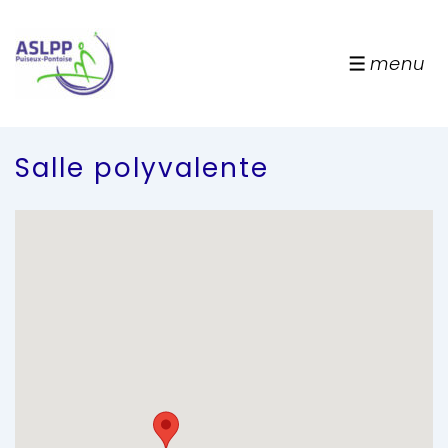
↓
passer
au
menu
menu
contenu
principal
Salle polyvalente