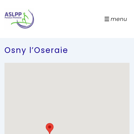
↓
passer
au
menu
menu
contenu
principal
Osny l’Oseraie