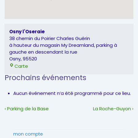
Osny l'Oseraie
38 chemin du Poirier Charles Guérin
à hauteur du magasin My Dreamland, parking à
gauche en descendant la rue
Osny
,
95520
Osny
Carte
l'Oseraie
Prochains événements
Aucun événement n’a été programmé pour ce lieu.
Navigation
Previous
Next
‹ Parking de la Base
La Roche-Guyon ›
de
Post
Post
l’article
is
is
mon compte