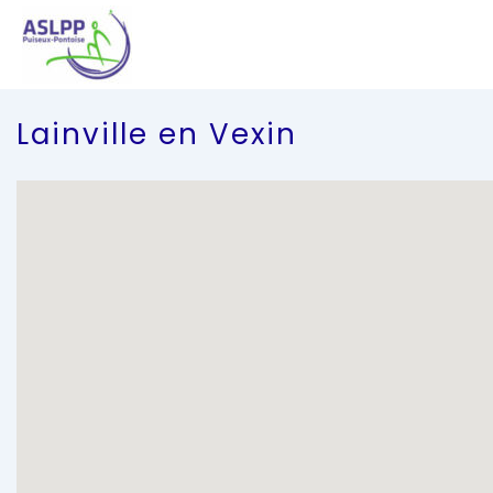
↓
passer
au
contenu
principal
Lainville en Vexin