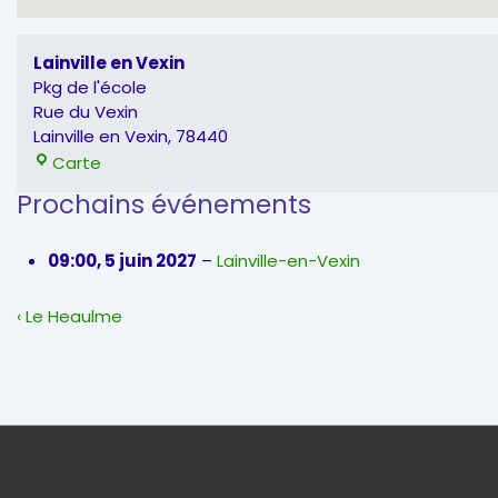
Lainville en Vexin
Pkg de l'école
Rue du Vexin
Lainville en Vexin
,
78440
Lainville
Carte
en
Prochains événements
Vexin
09:00,
5 juin 2027
–
Lainville-en-Vexin
Navigation
Previous
‹ Le Heaulme
de
Post
l’article
is