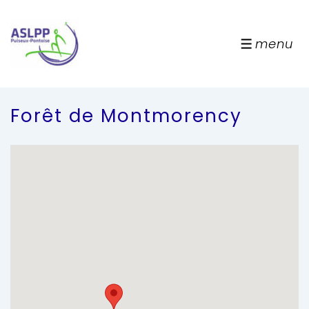
↓
passer
au
menu
menu
contenu
principal
Forêt de Montmorency