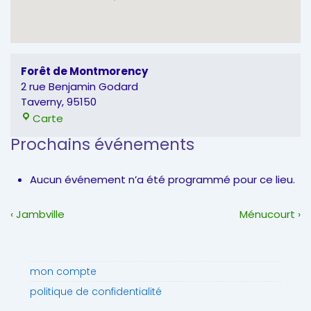
Forêt de Montmorency
2 rue Benjamin Godard
Taverny
,
95150
Forêt
Carte
de
Prochains événements
Montmorency
Aucun événement n’a été programmé pour ce lieu.
Navigation
Previous
Next
‹ Jambville
Ménucourt ›
de
Post
Post
l’article
is
is
mon compte
politique de confidentialité