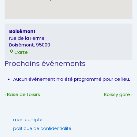
Boisémont
rue de la Ferme
Boisémont
,
95000
Boisémont
Carte
Prochains événements
Aucun événement n’a été programmé pour ce lieu.
Navigation
Previous
Next
‹ Base de Loisirs
Boissy gare ›
de
Post
Post
l’article
is
is
mon compte
politique de confidentialité