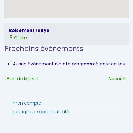
Boisemont rallye
Boisemont
Carte
rallye
Prochains événements
Aucun événement n’a été programmé pour ce lieu.
Navigation
Previous
Next
‹ Bois de Morval
Nucourt ›
de
Post
Post
l’article
is
is
mon compte
politique de confidentialité