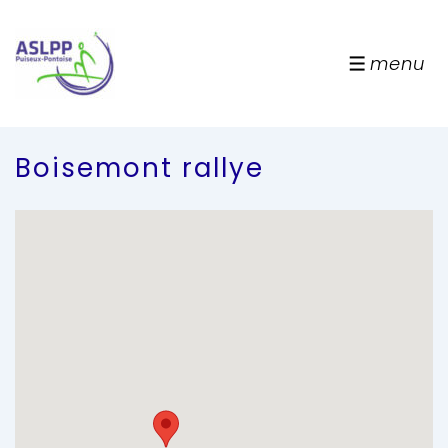
↓
passer
au
menu
menu
contenu
principal
Boisemont rallye