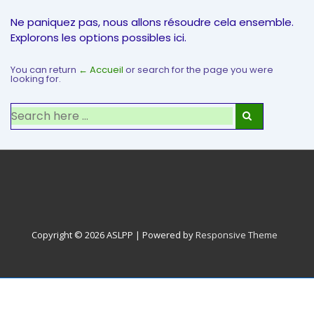
Ne paniquez pas, nous allons résoudre cela ensemble.
Explorons les options possibles ici.
You can return
← Accueil
or search for the page you were
looking for.
Recherche
pour:
Menu
du
bas
de
Copyright © 2026
ASLPP
| Powered by
Responsive Theme
page