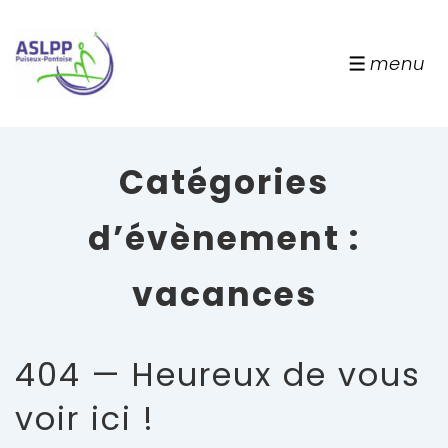
↓
passer
au
menu
menu
contenu
principal
Catégories
d’évènement :
vacances
404 — Heureux de vous
voir ici !